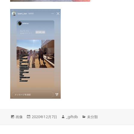
フ
画像
投
2020年12月7日
作
_giftdb
カ
未分類
ォ
稿
成
テ
ー
日:
者
ゴ
マ
リ